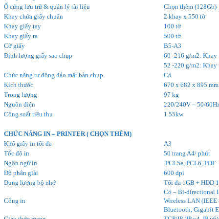
Ổ cứng lưu trữ & quản lý tài liệu
Chọn thêm (128Gb)
Khay chứa giấy chuẩn
2 khay x 550 tờ
Khay giấy tay
100 tờ
Khay giấy ra
500 tờ
Cỡ giấy
B5-A3
Định lượng giấy sao chụp
60 -216 g/m2: Khay 
52 -220 g/m2: Khay
Chức năng tự động đảo mặt bản chụp
Có
Kích thước
670 x 682 x 895 mm
Trong lượng
97 kg
Nguồn điện
220/240V – 50/60H
Công suất tiêu thụ
1.55kw
CHỨC NĂNG IN – PRINTER ( CHỌN THÊM)
Khổ giấy in tối đa
A3
Tốc độ in
50 trang A4/ phút
Ngôn ngữ in
PCL5e, PCL6, PDF
Độ phân giải
600 dpi
Dung lượng bộ nhớ
Tối đa 1GB + HDD 
Có – Bi-directional
Cổng in
Wireless LAN (IEEE 
Bluetooth, Gigabit E
Giao thức mạng
TCP/IP (IP v4, IP v6