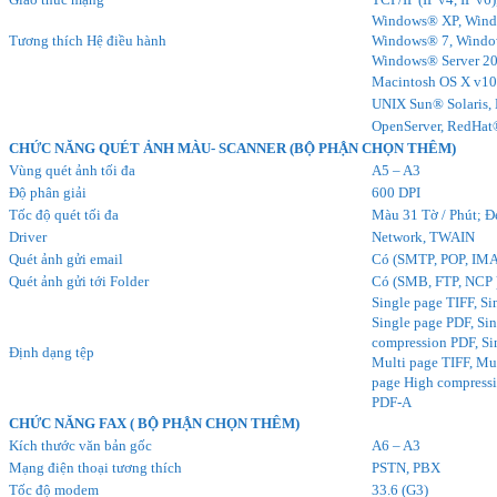
Windows® XP, Wind
Tương thích Hệ điều hành
Windows® 7, Window
Windows® Server 2
Macintosh OS X v10.
UNIX Sun® Solaris,
OpenServer, RedHa
CHỨC NĂNG QUÉT ẢNH MÀU- SCANNER (BỘ PHẬN CHỌN THÊM)
Vùng quét ảnh tối đa
A5 – A3
Độ phân giải
600 DPI
Tốc độ quét tối đa
Màu 31 Tờ / Phút; Đ
Driver
Network, TWAIN
Quét ảnh gửi email
Có (SMTP, POP, IMA
Quét ảnh gửi tới Folder
Có (SMB, FTP, NCP 
Single page TIFF, S
Single page PDF, Si
compression PDF, Si
Định dạng tệp
Multi page TIFF, Mul
page High compressi
PDF-A
CHỨC NĂNG FAX ( BỘ PHẬN CHỌN THÊM)
Kích thước văn bản gốc
A6 – A3
Mạng điện thoại tương thích
PSTN, PBX
Tốc độ modem
33.6 (G3)