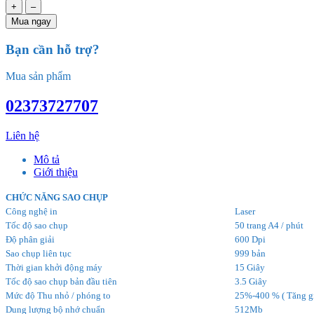
+
–
Mua ngay
Bạn cần hỗ trợ?
Mua sản phẩm
02373727707
Liên hệ
Mô tả
Giới thiệu
CHỨC NĂNG SAO CHỤP
Công nghệ in
Laser
Tốc độ sao chụp
50 trang A4 / phút
Độ phân giải
600 Dpi
Sao chụp liên tục
999 bản
Thời gian khởi động máy
15 Giây
Tốc độ sao chụp bản đầu tiên
3.5 Giây
Mức độ Thu nhỏ / phóng to
25%-400 % ( Tăng 
Dung lượng bộ nhớ chuẩn
512Mb