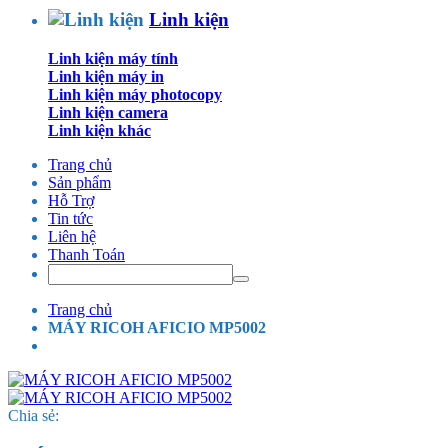
Linh kiện
Linh kiện máy tính
Linh kiện máy in
Linh kiện máy photocopy
Linh kiện camera
Linh kiện khác
Trang chủ
Sản phẩm
Hỗ Trợ
Tin tức
Liên hệ
Thanh Toán
Trang chủ
MÁY RICOH AFICIO MP5002
Chia sẻ: