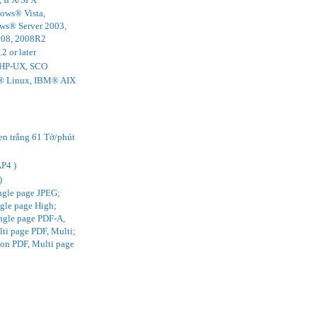
ows® Vista,
s® Server 2003,
008, 2008R2
2 or later
 HP-UX, SCO
t® Linux, IBM® AIX
en trắng 61 Tờ/phút
P4 )
)
ingle page JPEG;
ngle page High;
ngle page PDF-A,
ti page PDF, Multi;
on PDF, Multi page