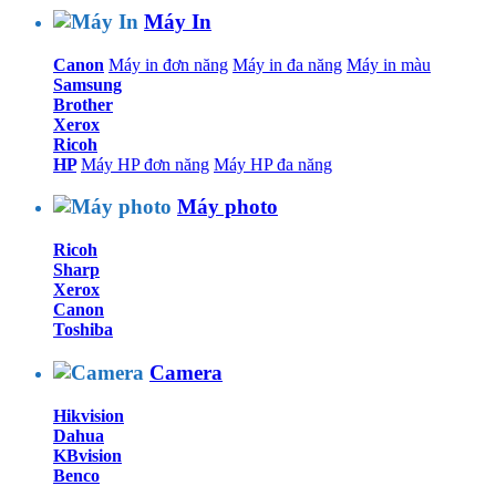
Máy In
Canon
Máy in đơn năng
Máy in đa năng
Máy in màu
Samsung
Brother
Xerox
Ricoh
HP
Máy HP đơn năng
Máy HP đa năng
Máy photo
Ricoh
Sharp
Xerox
Canon
Toshiba
Camera
Hikvision
Dahua
KBvision
Benco