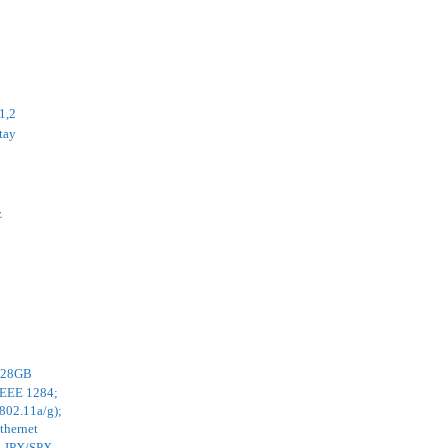
1,2
 tay
z
128GB
 IEEE 1284;
802.11a/g);
thernet
), IPX/SPX