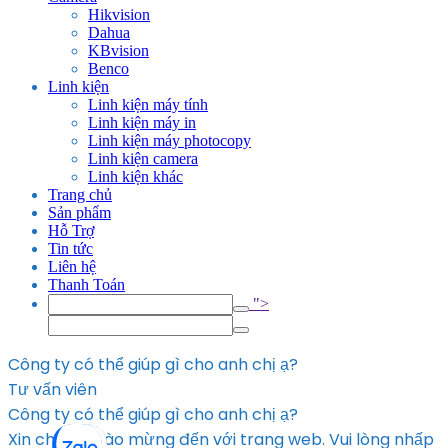
Hikvision
Dahua
KBvision
Benco
Linh kiện
Linh kiện máy tính
Linh kiện máy in
Linh kiện máy photocopy
Linh kiện camera
Linh kiện khác
Trang chủ
Sản phẩm
Hỗ Trợ
Tin tức
Liên hệ
Thanh Toán
">
Công ty có thể giúp gì cho anh chị ạ?
Tư vấn viên
Công ty có thể giúp gì cho anh chị ạ?
Xin chào, Chào mừng đến với trang web. Vui lòng nhấp