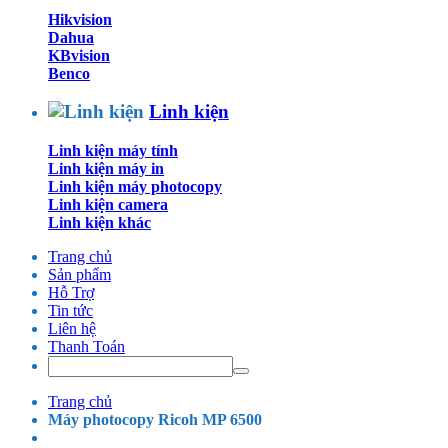
Hikvision
Dahua
KBvision
Benco
Linh kiện
Linh kiện máy tính
Linh kiện máy in
Linh kiện máy photocopy
Linh kiện camera
Linh kiện khác
Trang chủ
Sản phẩm
Hỗ Trợ
Tin tức
Liên hệ
Thanh Toán
Trang chủ
Máy photocopy Ricoh MP 6500