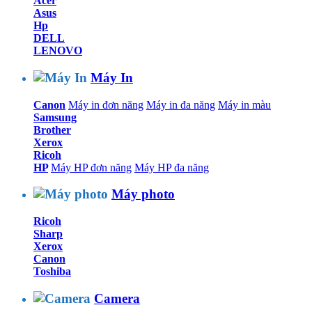
Acer
Asus
Hp
DELL
LENOVO
Máy In
Canon
Máy in đơn năng
Máy in đa năng
Máy in màu
Samsung
Brother
Xerox
Ricoh
HP
Máy HP đơn năng
Máy HP đa năng
Máy photo
Ricoh
Sharp
Xerox
Canon
Toshiba
Camera