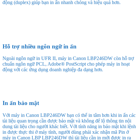
động (duplex) giúp bạn in ấn nhanh chóng và hiệu quả hơn.
Hỗ trợ nhiều ngôn ngữ in ấn
Ngoài ngôn ngữ in UFR II, máy in Canon LBP246DW còn hỗ trợ
chuẩn ngôn ngữ PCL, Adobe® PostScript cho phép máy in hoạt
động với các ứng dụng doanh nghiệp đa dạng hơn.
In ấn bảo mật
Với máy in Canon LBP246DW bạn có thể in tâm hơn khi in ấn các
tài liệu quan trọng cần được bảo mật và không để lộ thông tin nội
dung tài liệu cho người khác biết. Với tính năng in bảo mật khi lệnh
in được thực thi ở máy tính, người dùng phải xác nhận mã Pin ở
máy in Canon LBP LBP246DW thì tài liệu cần in mới được in ra