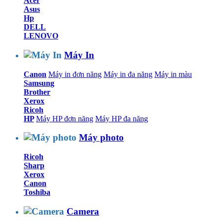
Acer
Asus
Hp
DELL
LENOVO
Máy In
Canon
Máy in đơn năng
Máy in đa năng
Máy in màu
Samsung
Brother
Xerox
Ricoh
HP
Máy HP đơn năng
Máy HP đa năng
Máy photo
Ricoh
Sharp
Xerox
Canon
Toshiba
Camera