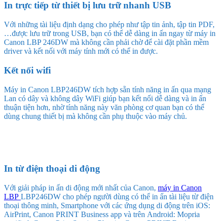
In trực tiếp từ thiết bị lưu trữ nhanh USB
Với những tài liệu định dạng cho phép như tập tin ảnh, tập tin PDF,
…được lưu trữ trong USB, bạn có thể dễ dàng in ấn ngay từ máy in
Canon LBP 246DW mà không cần phải chờ để cài đặt phần mềm
driver và kết nối với máy tính mới có thể in được.
Kết nối wifi
Máy in Canon LBP246DW tích hợp sẵn tính năng in ấn qua mạng
Lan có dây và không dây WiFi giúp bạn kết nối dễ dàng và in ấn
thuận tiện hơn, nhờ tính năng này văn phòng cơ quan bạn có thể
dùng chung thiết bị mà không cần phụ thuộc vào máy chủ.
In từ điện thoại di động
Với giải pháp in ấn di động mới nhất của Canon,
máy in Canon
LBP
LBP246DW cho phép người dùng có thể in ấn tài liệu từ điện
thoại thông minh, Smartphone với các ứng dụng di động trên iOS:
AirPrint, Canon PRINT Business app và trên Android: Mopria