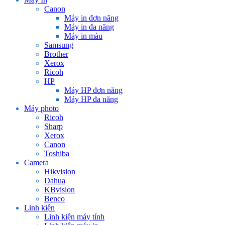
Canon
Máy in đơn năng
Máy in đa năng
Máy in màu
Samsung
Brother
Xerox
Ricoh
HP
Máy HP đơn năng
Máy HP đa năng
Máy photo
Ricoh
Sharp
Xerox
Canon
Toshiba
Camera
Hikvision
Dahua
KBvision
Benco
Linh kiện
Linh kiện máy tính