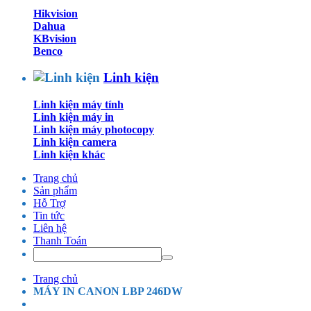
Hikvision
Dahua
KBvision
Benco
Linh kiện
Linh kiện máy tính
Linh kiện máy in
Linh kiện máy photocopy
Linh kiện camera
Linh kiện khác
Trang chủ
Sản phẩm
Hỗ Trợ
Tin tức
Liên hệ
Thanh Toán
Trang chủ
MÁY IN CANON LBP 246DW