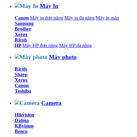
Máy In
Canon
Máy in đơn năng
Máy in đa năng
Máy in màu
Samsung
Brother
Xerox
Ricoh
HP
Máy HP đơn năng
Máy HP đa năng
Máy photo
Ricoh
Sharp
Xerox
Canon
Toshiba
Camera
Hikvision
Dahua
KBvision
Benco