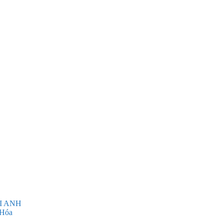
I ANH
 Hóa