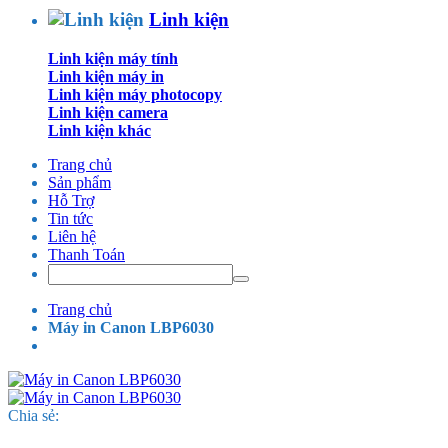
Linh kiện
Linh kiện máy tính
Linh kiện máy in
Linh kiện máy photocopy
Linh kiện camera
Linh kiện khác
Trang chủ
Sản phẩm
Hỗ Trợ
Tin tức
Liên hệ
Thanh Toán
Trang chủ
Máy in Canon LBP6030
Chia sẻ: