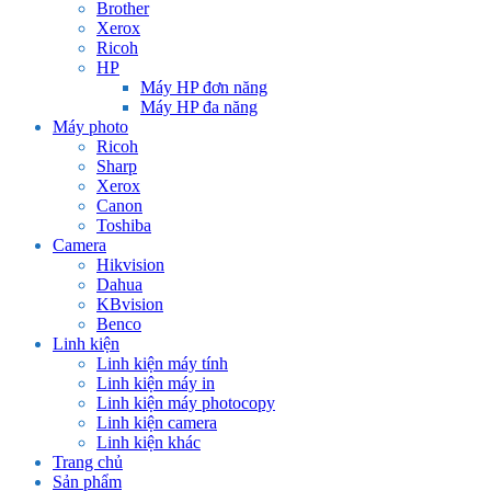
Brother
Xerox
Ricoh
HP
Máy HP đơn năng
Máy HP đa năng
Máy photo
Ricoh
Sharp
Xerox
Canon
Toshiba
Camera
Hikvision
Dahua
KBvision
Benco
Linh kiện
Linh kiện máy tính
Linh kiện máy in
Linh kiện máy photocopy
Linh kiện camera
Linh kiện khác
Trang chủ
Sản phẩm