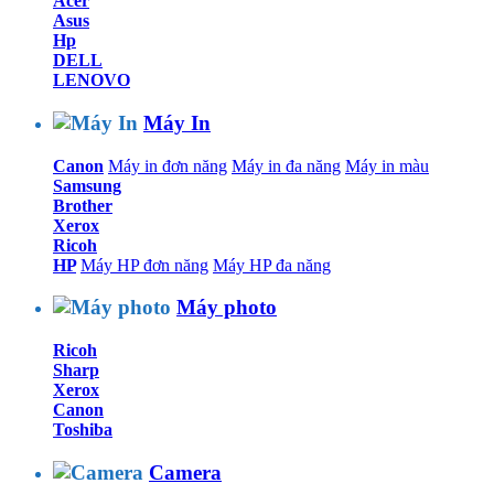
Acer
Asus
Hp
DELL
LENOVO
Máy In
Canon
Máy in đơn năng
Máy in đa năng
Máy in màu
Samsung
Brother
Xerox
Ricoh
HP
Máy HP đơn năng
Máy HP đa năng
Máy photo
Ricoh
Sharp
Xerox
Canon
Toshiba
Camera