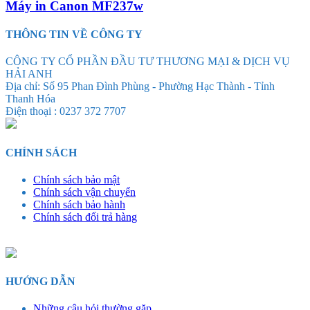
Máy in Canon MF237w
THÔNG TIN VỀ CÔNG TY
CÔNG TY CỔ PHẦN ĐẦU TƯ THƯƠNG MẠI & DỊCH VỤ
HẢI ANH
Địa chỉ: Số 95 Phan Đình Phùng - Phường Hạc Thành - Tỉnh
Thanh Hóa
Điện thoại : 0237 372 7707
CHÍNH SÁCH
Chính sách bảo mật
Chính sách vận chuyển
Chính sách bảo hành
Chính sách đổi trả hàng
HƯỚNG DẪN
Những câu hỏi thường gặp