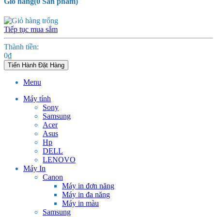
Giỏ hàng
(
0
Sản phẩm)
Tiếp tục mua sắm
Thành tiền:
0
₫
Tiến Hành Đặt Hàng
Menu
Máy tính
Sony
Samsung
Acer
Asus
Hp
DELL
LENOVO
Máy In
Canon
Máy in đơn năng
Máy in đa năng
Máy in màu
Samsung