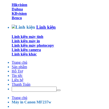
Hikvision
Dahua
KBvision
Benco
Linh kiện
Linh kiện máy tính
Linh kiện máy in
Linh kiện máy photocopy
Linh kiện camera
Linh kiện khác
Trang chủ
Sản phẩm
Hỗ Trợ
Tin tức
Liên hệ
Thanh Toán
Trang chủ
Máy in Canon MF237w