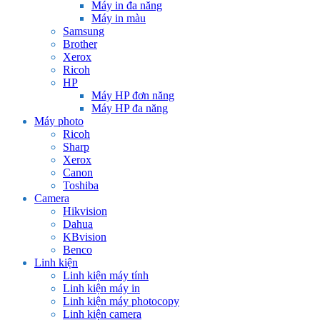
Máy in đa năng
Máy in màu
Samsung
Brother
Xerox
Ricoh
HP
Máy HP đơn năng
Máy HP đa năng
Máy photo
Ricoh
Sharp
Xerox
Canon
Toshiba
Camera
Hikvision
Dahua
KBvision
Benco
Linh kiện
Linh kiện máy tính
Linh kiện máy in
Linh kiện máy photocopy
Linh kiện camera