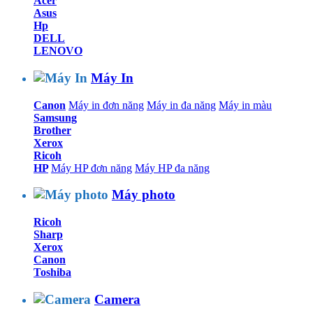
Acer
Asus
Hp
DELL
LENOVO
Máy In
Canon
Máy in đơn năng
Máy in đa năng
Máy in màu
Samsung
Brother
Xerox
Ricoh
HP
Máy HP đơn năng
Máy HP đa năng
Máy photo
Ricoh
Sharp
Xerox
Canon
Toshiba
Camera