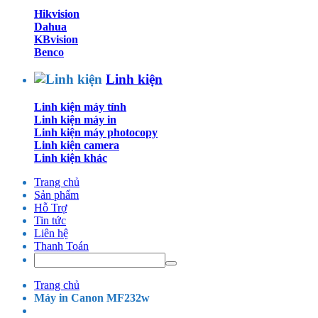
Hikvision
Dahua
KBvision
Benco
Linh kiện
Linh kiện máy tính
Linh kiện máy in
Linh kiện máy photocopy
Linh kiện camera
Linh kiện khác
Trang chủ
Sản phẩm
Hỗ Trợ
Tin tức
Liên hệ
Thanh Toán
Trang chủ
Máy in Canon MF232w