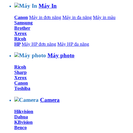
Máy In
Canon
Máy in đơn năng
Máy in đa năng
Máy in màu
Samsung
Brother
Xerox
Ricoh
HP
Máy HP đơn năng
Máy HP đa năng
Máy photo
Ricoh
Sharp
Xerox
Canon
Toshiba
Camera
Hikvision
Dahua
KBvision
Benco