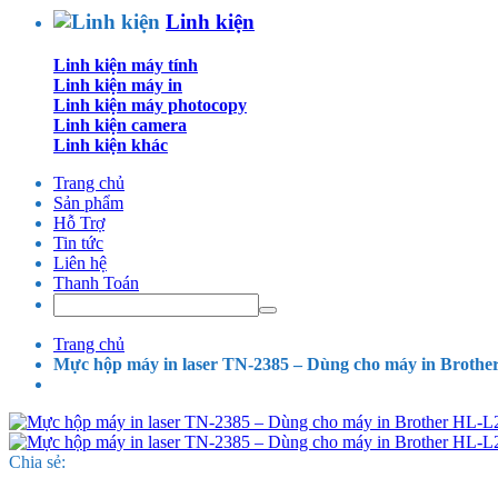
Linh kiện
Linh kiện máy tính
Linh kiện máy in
Linh kiện máy photocopy
Linh kiện camera
Linh kiện khác
Trang chủ
Sản phẩm
Hỗ Trợ
Tin tức
Liên hệ
Thanh Toán
Trang chủ
Mực hộp máy in laser TN-2385 – Dùng cho máy in
Chia sẻ: