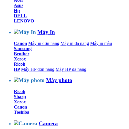
Acer
Asus
Hp
DELL
LENOVO
Máy In
Canon
Máy in đơn năng
Máy in đa năng
Máy in màu
Samsung
Brother
Xerox
Ricoh
HP
Máy HP đơn năng
Máy HP đa năng
Máy photo
Ricoh
Sharp
Xerox
Canon
Toshiba
Camera