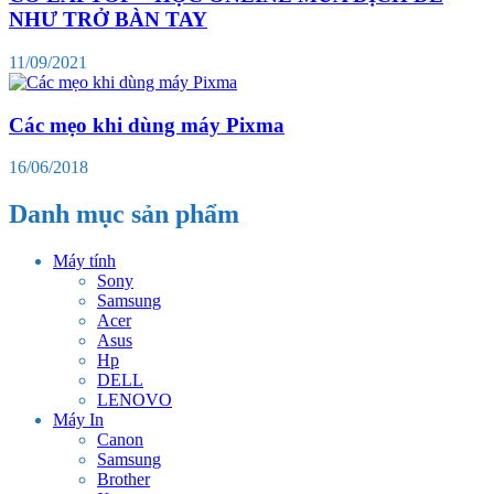
NHƯ TRỞ BÀN TAY
11/09/2021
Các mẹo khi dùng máy Pixma
16/06/2018
Danh mục sản phẩm
Máy tính
Sony
Samsung
Acer
Asus
Hp
DELL
LENOVO
Máy In
Canon
Samsung
Brother