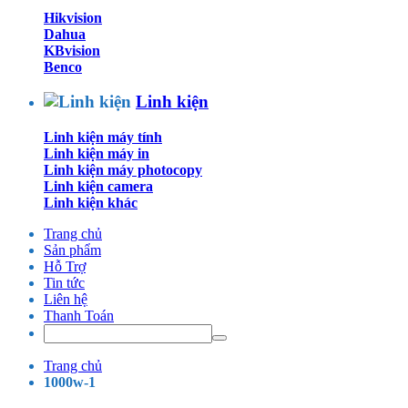
Hikvision
Dahua
KBvision
Benco
Linh kiện
Linh kiện máy tính
Linh kiện máy in
Linh kiện máy photocopy
Linh kiện camera
Linh kiện khác
Trang chủ
Sản phẩm
Hỗ Trợ
Tin tức
Liên hệ
Thanh Toán
Trang chủ
1000w-1