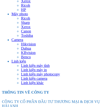
Xerox
Ricoh
HP
Máy photo
Ricoh
Sharp
Xerox
Canon
Toshiba
Camera
Hikvision
Dahua
KBvision
Benco
Linh kiện
Linh kiện máy tính
Linh kiện máy in
Linh kiện máy photocopy
Linh kiện camera
Linh kiện khác
THÔNG TIN VỀ CÔNG TY
CÔNG TY CỔ PHẦN ĐẦU TƯ THƯƠNG MẠI & DỊCH VỤ
HẢI ANH