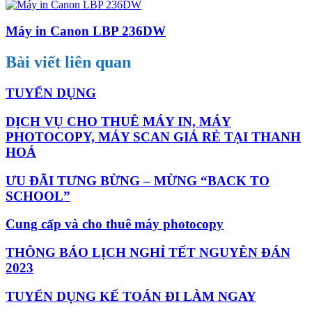
Máy in Canon LBP 236DW
Bài viết liên quan
TUYỂN DỤNG
DỊCH VỤ CHO THUÊ MÁY IN, MÁY
PHOTOCOPY, MÁY SCAN GIÁ RẺ TẠI THANH
HOÁ
ƯU ĐÃI TƯNG BỪNG – MỪNG “BACK TO
SCHOOL”
Cung cấp và cho thuê máy photocopy
THÔNG BÁO LỊCH NGHỈ TẾT NGUYÊN ĐÁN
2023
TUYỂN DỤNG KẾ TOÁN ĐI LÀM NGAY