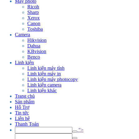
Máy photo
Ricoh
Sharp
Xerox
Canon
Toshiba
Camera
Hikvision
Dahua
KBvision
Benco
Linh kiện
Linh kiện máy tính
Linh kiện máy in
Linh kiện máy photocopy
Linh kiện camera
Linh kiện khác
Trang chủ
Sản phẩm
Hỗ Trợ
Tin tức
Liên hệ
Thanh Toán
">