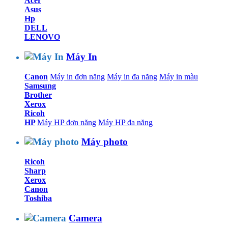
Acer
Asus
Hp
DELL
LENOVO
Máy In
Canon
Máy in đơn năng
Máy in đa năng
Máy in màu
Samsung
Brother
Xerox
Ricoh
HP
Máy HP đơn năng
Máy HP đa năng
Máy photo
Ricoh
Sharp
Xerox
Canon
Toshiba
Camera