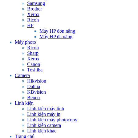
Samsung
Brother
Xerox
Ricoh
HP
Máy HP đơn năng
Máy HP đa năng
Máy photo
Ricoh
Sharp
Xerox
Canon
Toshiba
Camera
Hikvision
Dahua
KBvision
Benco
Linh kiện
Linh kiện máy tính
Linh kiện máy in
Linh kiện máy photocopy
Linh kiện camera
Linh kiện khác
Trang chủ