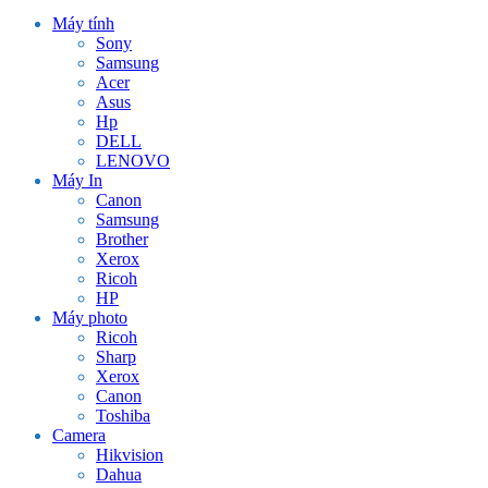
Máy tính
Sony
Samsung
Acer
Asus
Hp
DELL
LENOVO
Máy In
Canon
Samsung
Brother
Xerox
Ricoh
HP
Máy photo
Ricoh
Sharp
Xerox
Canon
Toshiba
Camera
Hikvision
Dahua