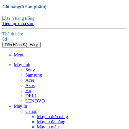
Giỏ hàng
(
0
Sản phẩm)
Tiếp tục mua sắm
Thành tiền:
0
₫
Tiến Hành Đặt Hàng
Menu
Máy tính
Sony
Samsung
Acer
Asus
Hp
DELL
LENOVO
Máy In
Canon
Máy in đơn năng
Máy in đa năng
Máy in màu