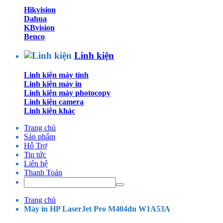
Hikvision
Dahua
KBvision
Benco
Linh kiện
Linh kiện máy tính
Linh kiện máy in
Linh kiện máy photocopy
Linh kiện camera
Linh kiện khác
Trang chủ
Sản phẩm
Hỗ Trợ
Tin tức
Liên hệ
Thanh Toán
Trang chủ
Máy in HP LaserJet Pro M404dn W1A53A