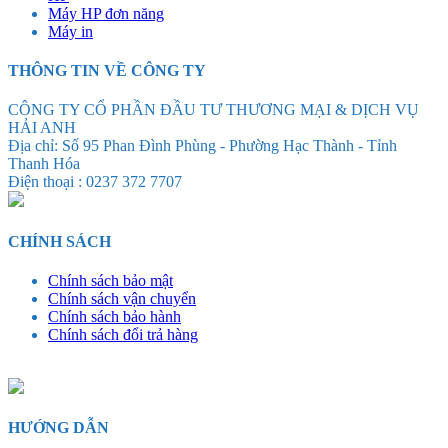
Máy HP đơn năng
Máy in
THÔNG TIN VỀ CÔNG TY
CÔNG TY CỔ PHẦN ĐẦU TƯ THƯƠNG MẠI & DỊCH VỤ
HẢI ANH
Địa chỉ: Số 95 Phan Đình Phùng - Phường Hạc Thành - Tỉnh
Thanh Hóa
Điện thoại : 0237 372 7707
CHÍNH SÁCH
Chính sách bảo mật
Chính sách vận chuyển
Chính sách bảo hành
Chính sách đổi trả hàng
HƯỚNG DẪN