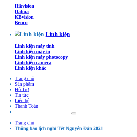
Hikvision
Dahua
KBvision
Benco
Linh kiện
Linh kiện máy tính
Linh kiện máy in
Linh kiện máy photocopy
Linh kiện camera
Linh kiện khác
Trang chủ
Sản phẩm
Hỗ Trợ
Tin tức
Liên hệ
Thanh Toán
Trang chủ
Thông báo lịch nghỉ Tết Nguyên Đán 2021