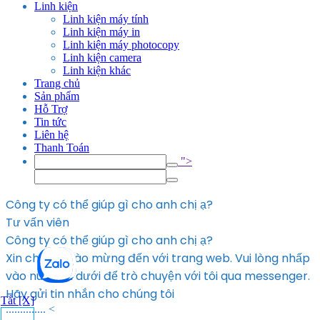
Linh kiện
Linh kiện máy tính
Linh kiện máy in
Linh kiện máy photocopy
Linh kiện camera
Linh kiện khác
Trang chủ
Sản phẩm
Hỗ Trợ
Tin tức
Liên hệ
Thanh Toán
">
Công ty có thể giúp gì cho anh chị ạ?
Tư vấn viên
Công ty có thể giúp gì cho anh chị ạ?
Xin chào, Chào mừng đến với trang web. Vui lòng nhấp
vào nút bên dưới để trò chuyện với tôi qua messenger.
Hãy gửi tin nhắn cho chúng tôi
Tắt [X]
.............. <