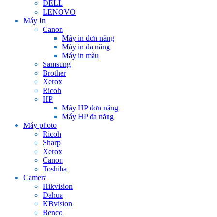
DELL
LENOVO
Máy In
Canon
Máy in đơn năng
Máy in đa năng
Máy in màu
Samsung
Brother
Xerox
Ricoh
HP
Máy HP đơn năng
Máy HP đa năng
Máy photo
Ricoh
Sharp
Xerox
Canon
Toshiba
Camera
Hikvision
Dahua
KBvision
Benco