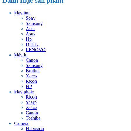
Danh mục sản phẩm
Máy tính
Sony
Samsung
Acer
Asus
Hp
DELL
LENOVO
Máy In
Canon
Samsung
Brother
Xerox
Ricoh
HP
Máy photo
Ricoh
Sharp
Xerox
Canon
Toshiba
Camera
Hikvision