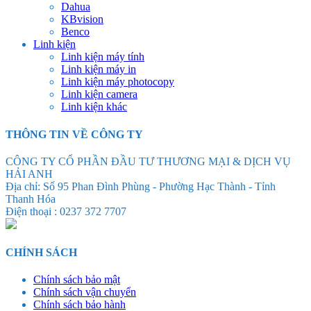
Dahua
KBvision
Benco
Linh kiện
Linh kiện máy tính
Linh kiện máy in
Linh kiện máy photocopy
Linh kiện camera
Linh kiện khác
THÔNG TIN VỀ CÔNG TY
CÔNG TY CỔ PHẦN ĐẦU TƯ THƯƠNG MẠI & DỊCH VỤ
HẢI ANH
Địa chỉ: Số 95 Phan Đình Phùng - Phường Hạc Thành - Tỉnh
Thanh Hóa
Điện thoại : 0237 372 7707
CHÍNH SÁCH
Chính sách bảo mật
Chính sách vận chuyển
Chính sách bảo hành