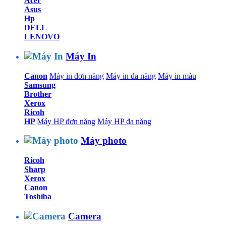
Acer
Asus
Hp
DELL
LENOVO
Máy In
Canon
Máy in đơn năng
Máy in đa năng
Máy in màu
Samsung
Brother
Xerox
Ricoh
HP
Máy HP đơn năng
Máy HP đa năng
Máy photo
Ricoh
Sharp
Xerox
Canon
Toshiba
Camera